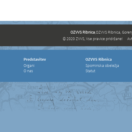
OZVVS Ribnica
,OZVVS Ribnica, Goren
© 2020 ZVVS, Vse pravice pridržane!
Avt
Predstavitev
OZVVS Ribnica
Organi
Spominska obeležja
O nas
Statut